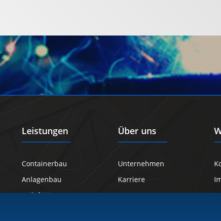
Leistungen
Über uns
W
Containerbau
Unternehmen
K
Anlagenbau
Karriere
I
Teilefertigung
D
C