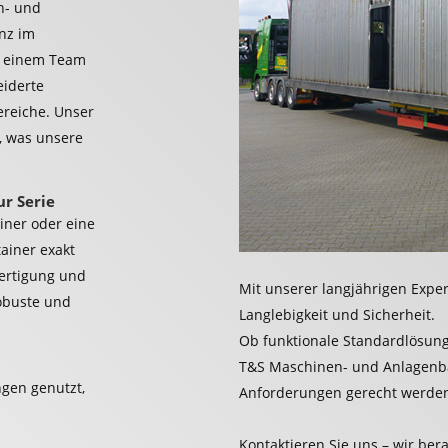
n- und
nz im
d einem Team
eiderte
ereiche. Unser
, was unsere
ur Serie
iner oder eine
ainer exakt
ertigung und
Mit unserer langjährigen Exper
robuste und
Langlebigkeit und Sicherheit.
Ob funktionale Standardlösun
T&S Maschinen- und Anlagenbau
gen genutzt,
Anforderungen gerecht werde
Kontaktieren Sie uns – wir bera