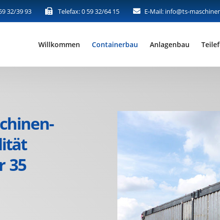
59 32/39 93
Telefax: 0 59 32/64 15
E-Mail: info@ts-maschine
Willkommen
Containerbau
Anlagenbau
Teile
chinen-
ität
r 35